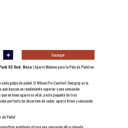
Encargar
 Pack X3 Und. Rosa
| Agarre Máximo para tu Pala de Pádel en
 cada golpe de pádel. El Wilson Pro Comfort Overgrip es la
s que buscan un rendimiento superior y una sensación
 que un buen agarre es vital, y este paquete de tres
ión perfecta de absorción de sudor, agarre firme y sensación
r de Pádel:
superficie acolchada ofrece una sensación ultra cómoda,