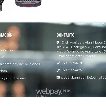
MACIÓN
CONTACTO
(Click Aquí para Abrir Mapa) C
Tiltil 2640 Bodega N3B, Comuna
es somos
Metro Rodrigo de Araya, Línea 5
Estacionamiento Privado
cto
+56987764538
ía cambios y devoluciones
+56933774072
chos
padelaltamirachile@gmail.
os y Condiciones
Padel Altamira © 2026
Creado por
Bsale