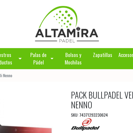
estros
Palas de
Bolsos y
Zapatillas
Acceso
ductos
Pádel
Mochilas
Di Nenno
PACK BULLPADEL VE
NENNO
SKU: 74371293230624