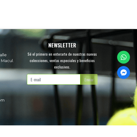
NEWSLETTER
Sé el primero en enterarte de nuestras nuevas
alle
colecciones, ventas especiales y beneficios
 Macul.
exclusivos.
.
Enviar
com