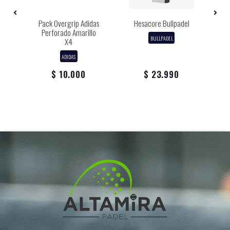
Pack Overgrip Adidas
Hesacore Bullpadel
o
Perforado Amarillo
BULLPADEL
X4
ADIDAS
$ 10.000
$ 23.990