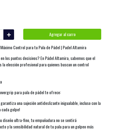
Agregar al carro
l Máximo Control para tu Pala de Pádel | Padel Altamira
 en los puntos decisivos? En Pádel Altamira, sabemos que el
es la elección profesional para quienes buscan un control
na
 overgrip para pala de pádel te ofrece:
arantiza una sujeción antideslizante inigualable, incluso con la
 cada golpe!
su diseño ultra-fino, tu empuñadura no se sentirá
to y la sensibilidad natural de tu pala para un golpeo más