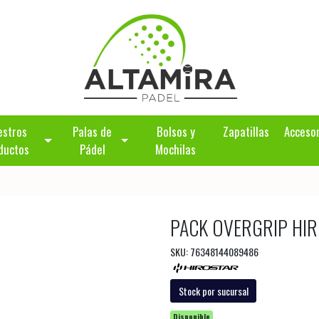
estros
Palas de
Bolsos y
Zapatillas
Acceso
ductos
Pádel
Mochilas
PACK OVERGRIP HI
SKU: 76348144089486
Stock por sucursal
Disponible