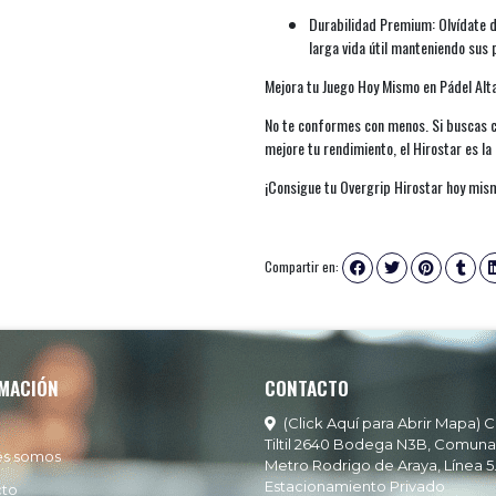
Durabilidad Premium: Olvídate d
larga vida útil manteniendo sus
Mejora tu Juego Hoy Mismo en Pádel Alt
No te conformes con menos. Si buscas c
mejore tu rendimiento, el Hirostar es la
¡Consigue tu Overgrip Hirostar hoy mismo 
Compartir en:
MACIÓN
CONTACTO
(Click Aquí para Abrir Mapa) C
Tiltil 2640 Bodega N3B, Comuna
es somos
Metro Rodrigo de Araya, Línea 5
Estacionamiento Privado
cto