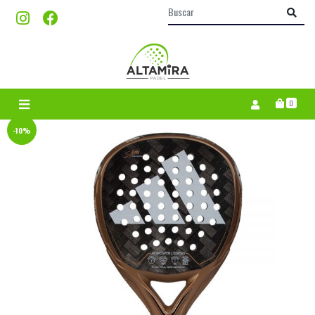
0
-10%