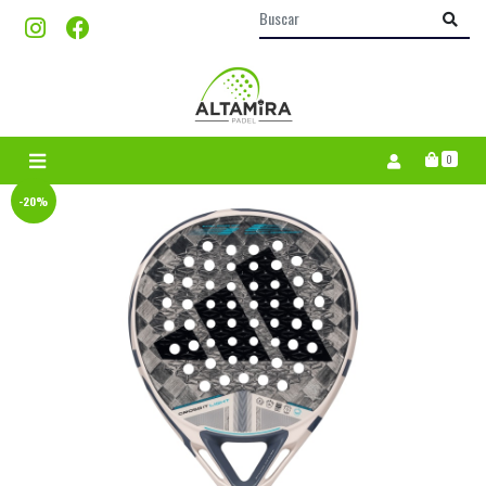
0
-20%