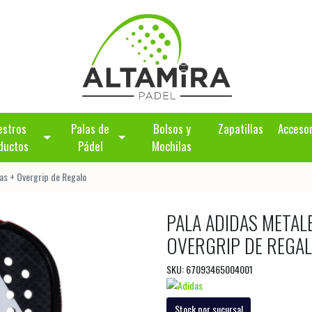
estros
Palas de
Bolsos y
Zapatillas
Acceso
ductos
Pádel
Mochilas
as + Overgrip de Regalo
PALA ADIDAS METAL
OVERGRIP DE REGA
SKU: 67093465004001
Stock por sucursal