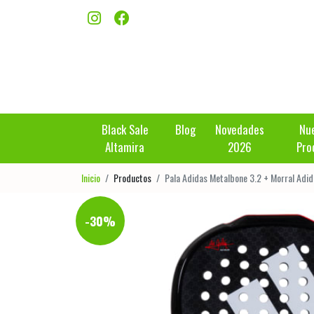
Black Sale
Blog
Novedades
Nu
Altamira
2026
Pro
Inicio
Productos
Pala Adidas Metalbone 3.2 + Morral Adid
-30%