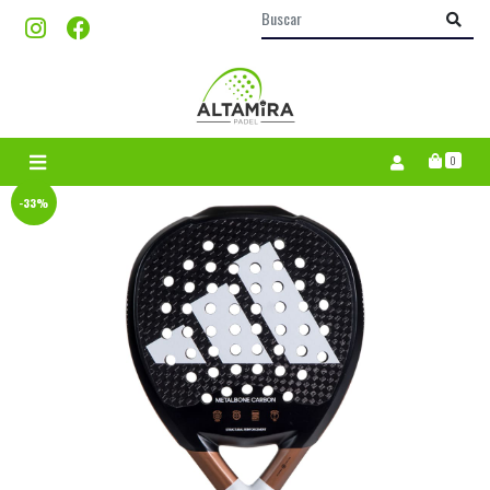
0
-33%