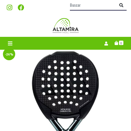
0
-24%