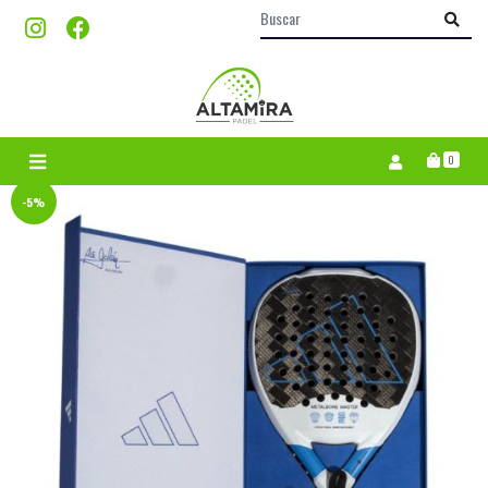
0
-5%