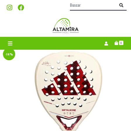
0
-14%