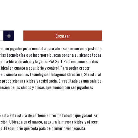
Encargar
ue un jugador joven necesita para abrirse camino en la pista de
 y las tecnologías que incorpora buscan poner a su alcance todas
r. La fibra de vidrio y la goma EVA Soft Performance son dos
deal en cuanto a equilibrio y control. Para poder crecer
elo cuenta con las tecnologías Octagonal Structure, Structural
proporcionan rigidez y resistencia. El resultado es una pala de
resión de los chicos y chicas que sueñan con ser jugadores
e esta estructura de carbono en forma tubular que garantiza
torsión. Ubicada en el marco, asegura la mayor rigidez y ofrece
. El equilibrio que toda pala de primer nivel necesita.