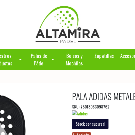
estros
Palas de
Bolsos y
Zapatillas
Acceso
ductos
Pádel
Mochilas
PALA ADIDAS METAL
SKU: 75018063098762
Stock por sucursal
Agotado.