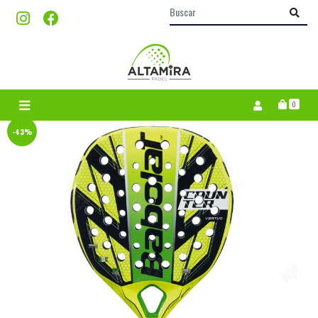
0
-43%