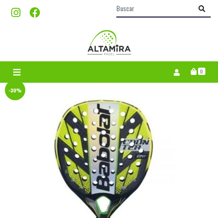
0
-30%