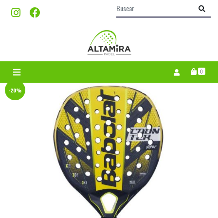
0
-20%