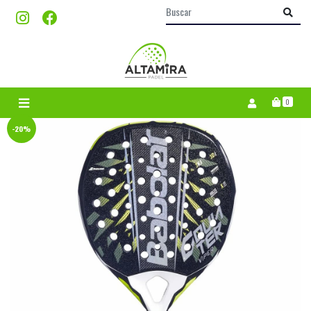
0
-20%