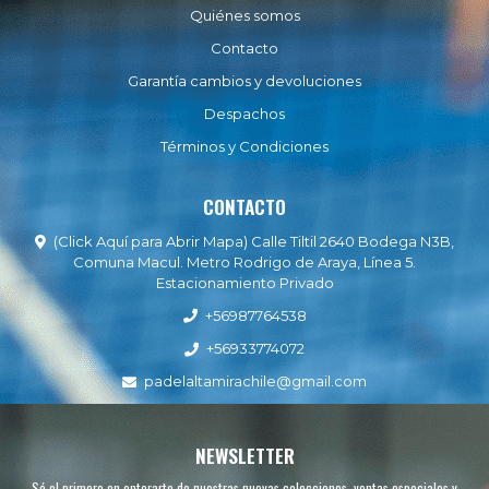
Quiénes somos
Contacto
Garantía cambios y devoluciones
Despachos
Términos y Condiciones
CONTACTO
(Click Aquí para Abrir Mapa) Calle Tiltil 2640 Bodega N3B,
Comuna Macul. Metro Rodrigo de Araya, Línea 5.
Estacionamiento Privado
+56987764538
+56933774072
padelaltamirachile@gmail.com
NEWSLETTER
Sé el primero en enterarte de nuestras nuevas colecciones, ventas especiales y