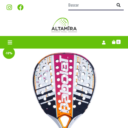
0
-10%