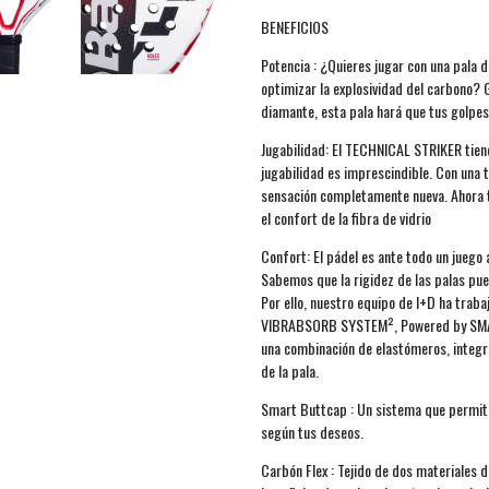
BENEFICIOS
Potencia : ¿Quieres jugar con una pala
optimizar la explosividad del carbono?
diamante, esta pala hará que tus golpes 
Jugabilidad: El TECHNICAL STRIKER tiene
jugabilidad es imprescindible. Con una
sensación completamente nueva. Ahora t
el confort de la fibra de vidrio
Confort: El pádel es ante todo un juego 
Sabemos que la rigidez de las palas pu
Por ello, nuestro equipo de I+D ha traba
VIBRABSORB SYSTEM², Powered by SMAC,
una combinación de elastómeros, integra
de la pala.
Smart Buttcap : Un sistema que permite 
según tus deseos.
Carbón Flex : Tejido de dos materiales d