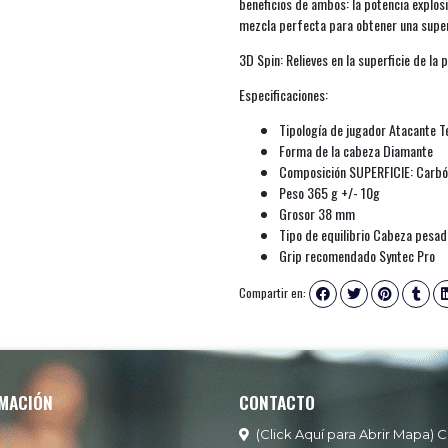
beneficios de ambos: la potencia explosiv
mezcla perfecta para obtener una superf
3D Spin: Relieves en la superficie de la 
Especificaciones:
Tipología de jugador Atacante T
Forma de la cabeza Diamante
Composición SUPERFICIE: Carbó
Peso 365 g +/- 10g
Grosor 38 mm
Tipo de equilibrio Cabeza pesad
Grip recomendado Syntec Pro
Compartir en:
MACIÓN
CONTACTO
(Click Aquí para Abrir Mapa) C