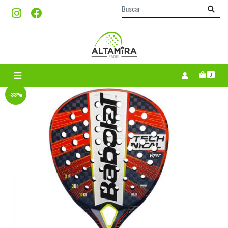
0
-33%