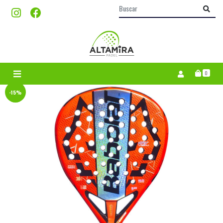
0
-15%