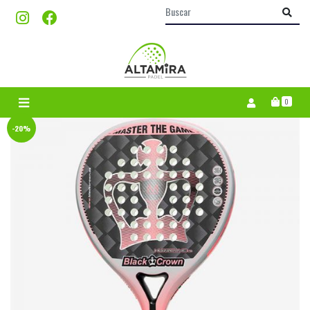
0
-20%