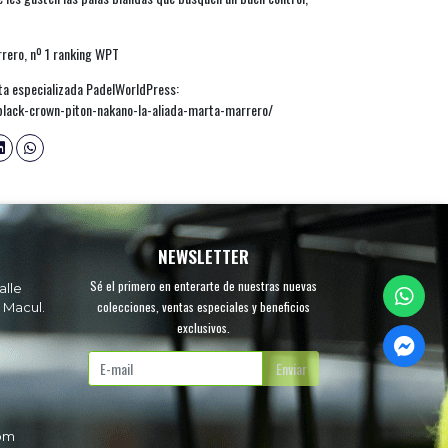
rrero, nº 1 ranking WPT
ista especializada PadelWorldPress:
black-crown-piton-nakano-la-aliada-marta-marrero/
NEWSLETTER
Sé el primero en enterarte de nuestras nuevas
alle
colecciones, ventas especiales y beneficios
 Macul.
exclusivos.
.
Enviar
com