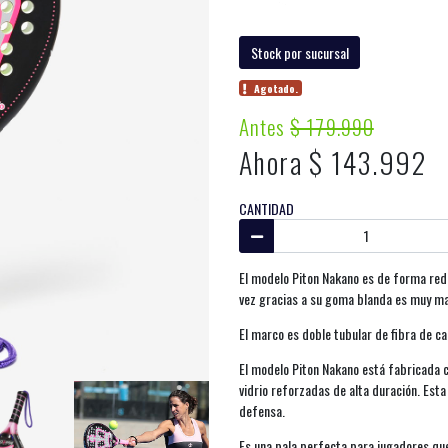
Stock por sucursal
Agotado.
Antes
$ 179.990
Ahora $ 143.992
CANTIDAD
El modelo Piton Nakano es de forma red
vez gracias a su goma blanda es muy man
El marco es doble tubular de fibra de c
El modelo Piton Nakano está fabricada 
vidrio reforzadas de alta duración. Est
defensa.
Es una pala perfecta para jugadores que