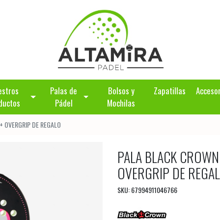
estros
Palas de
Bolsos y
Zapatillas
Acceso
ductos
Pádel
Mochilas
A + OVERGRIP DE REGALO
PALA BLACK CROWN 
OVERGRIP DE REGA
SKU: 67994911046766