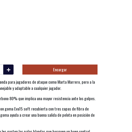
Encargar
onda para jugadores de ataque como Marta Marrero, pero a la
ejable y adaptable a cualquier jugador.
arbono 80% que implica una mayor resistencia ante los golpes.
con goma Eva15 soft recubierta con tres capas de fibra de
a goma ayuda a crear una buena salida de pelota en posición de
 les gusten las palas blandas que busquen un buen control,