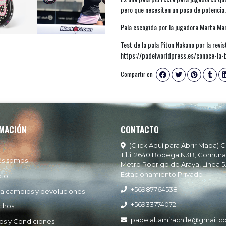
pero que necesiten un poco de potencia.
Pala escogida por la jugadora Marta Ma
Test de la pala Piton Nakano por la rev
https://padelworldpress.es/conoce-la-
Compartir en:
MACIÓN
CONTACTO
(Click Aquí para Abrir Mapa) C
Tiltil 2640 Bodega N3B, Comuna
es somos
Metro Rodrigo de Araya, Línea 5
Estacionamiento Privado
cto
+56987764538
ía cambios y devoluciones
+56933774072
chos
padelaltamirachile@gmail.
os y Condiciones