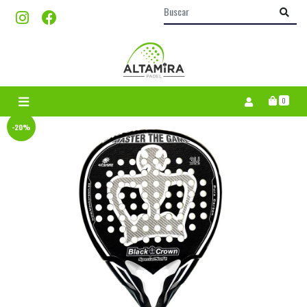
0
-20%