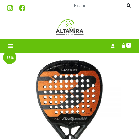
0
-36%