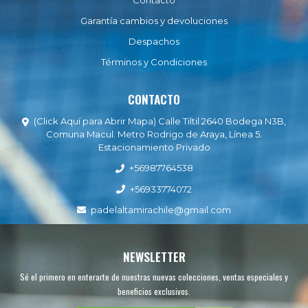
Contacto
Garantía cambios y devoluciones
Despachos
Términos y Condiciones
CONTACTO
(Click Aquí para Abrir Mapa) Calle Tiltil 2640 Bodega N3B,
Comuna Macul. Metro Rodrigo de Araya, Línea 5.
Estacionamiento Privado
+56987764538
+56933774072
padelaltamirachile@gmail.com
NEWSLETTER
Sé el primero en enterarte de nuestras nuevas colecciones, ventas especiales y
beneficios exclusivos.