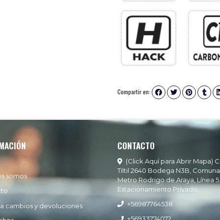
Compartir en:
MACIÓN
CONTACTO
(Click Aquí para Abrir Mapa) C
Tiltil 2640 Bodega N3B, Comuna
es somos
Metro Rodrigo de Araya, Línea 5
Estacionamiento Privado
cto
+56987764538
ía cambios y devoluciones
+56933774072