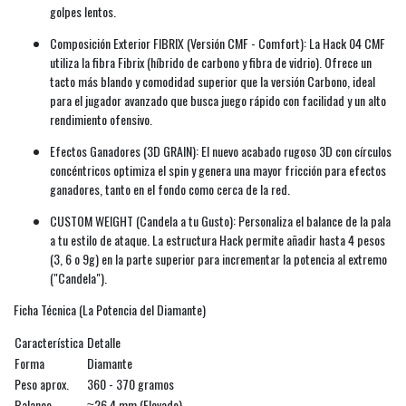
golpes lentos.
Composición Exterior FIBRIX (Versión CMF - Comfort): La Hack 04 CMF
utiliza la fibra Fibrix (híbrido de carbono y fibra de vidrio). Ofrece un
tacto más blando y comodidad superior que la versión Carbono, ideal
para el jugador avanzado que busca juego rápido con facilidad y un alto
rendimiento ofensivo.
Efectos Ganadores (3D GRAIN): El nuevo acabado rugoso 3D con círculos
concéntricos optimiza el spin y genera una mayor fricción para efectos
ganadores, tanto en el fondo como cerca de la red.
CUSTOM WEIGHT (Candela a tu Gusto): Personaliza el balance de la pala
a tu estilo de ataque. La estructura Hack permite añadir hasta 4 pesos
(3, 6 o 9g) en la parte superior para incrementar la potencia al extremo
("Candela").
Ficha Técnica (La Potencia del Diamante)
Característica
Detalle
Forma
Diamante
Peso aprox.
360 - 370 gramos
Balance
≈26.4 mm (Elevado)