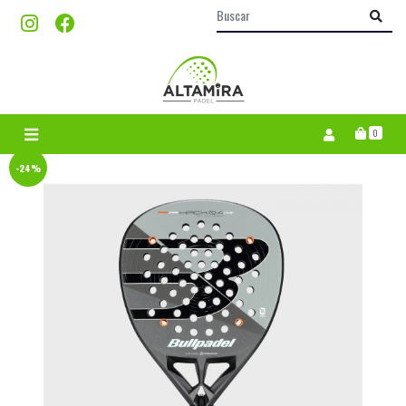
0
-24%