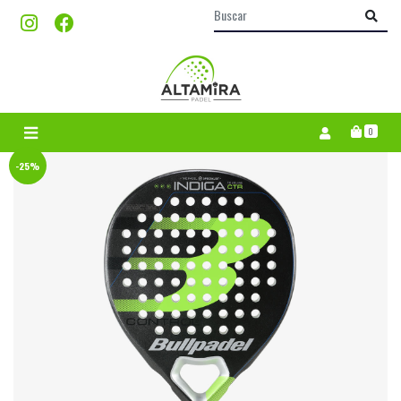
0
-25%