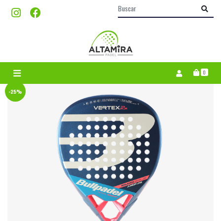
0
-25%