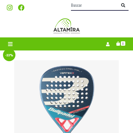
0
-33%