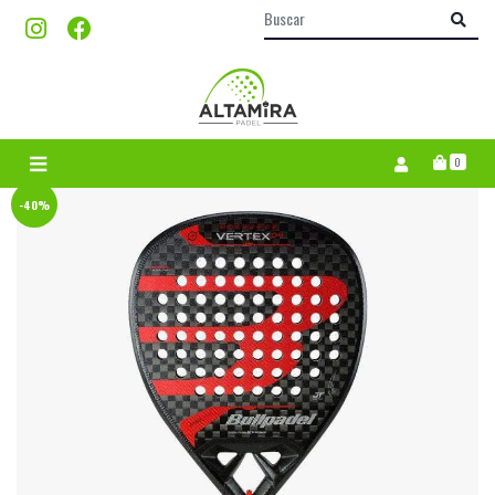
0
-40%