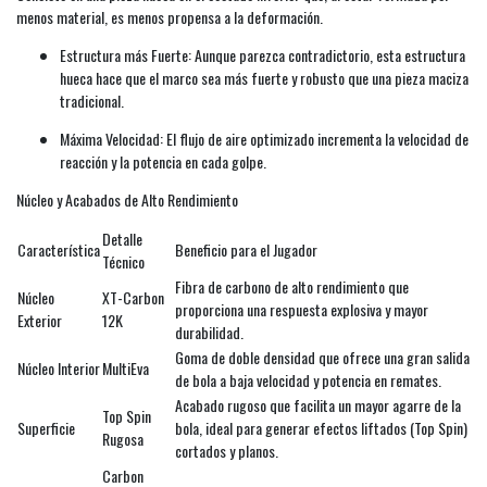
menos material, es menos propensa a la deformación.
Estructura más Fuerte: Aunque parezca contradictorio, esta estructura
hueca hace que el marco sea más fuerte y robusto que una pieza maciza
tradicional.
Máxima Velocidad: El flujo de aire optimizado incrementa la velocidad de
reacción y la potencia en cada golpe.
Núcleo y Acabados de Alto Rendimiento
Detalle
Característica
Beneficio para el Jugador
Técnico
Fibra de carbono de alto rendimiento que
Núcleo
XT-Carbon
proporciona una respuesta explosiva y mayor
Exterior
12K
durabilidad.
Goma de doble densidad que ofrece una gran salida
Núcleo Interior
MultiEva
de bola a baja velocidad y potencia en remates.
Acabado rugoso que facilita un mayor agarre de la
Top Spin
Superficie
bola, ideal para generar efectos liftados (Top Spin)
Rugosa
cortados y planos.
Carbon