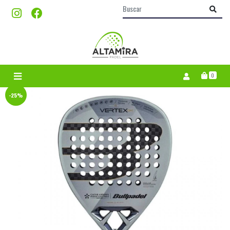
0
-25%