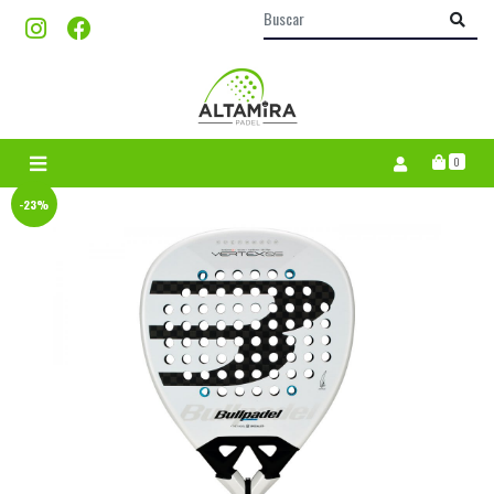
0
-23%