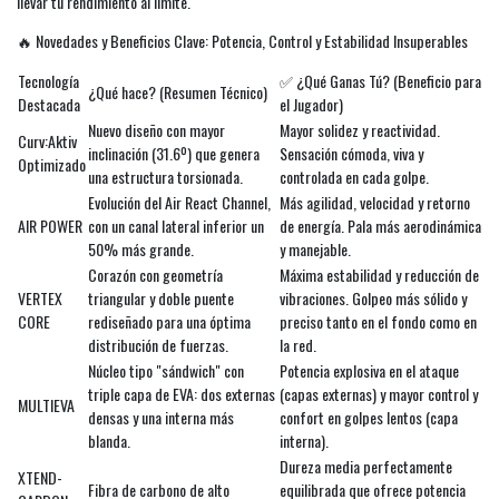
llevar tu rendimiento al límite.
🔥 Novedades y Beneficios Clave: Potencia, Control y Estabilidad Insuperables
Tecnología
✅ ¿Qué Ganas Tú? (Beneficio para
¿Qué hace? (Resumen Técnico)
Destacada
el Jugador)
Nuevo diseño con mayor
Mayor solidez y reactividad.
Curv:Aktiv
inclinación (31.6º) que genera
Sensación cómoda, viva y
Optimizado
una estructura torsionada.
controlada en cada golpe.
Evolución del Air React Channel,
Más agilidad, velocidad y retorno
AIR POWER
con un canal lateral inferior un
de energía. Pala más aerodinámica
50% más grande.
y manejable.
Corazón con geometría
Máxima estabilidad y reducción de
VERTEX
triangular y doble puente
vibraciones. Golpeo más sólido y
CORE
rediseñado para una óptima
preciso tanto en el fondo como en
distribución de fuerzas.
la red.
Núcleo tipo "sándwich" con
Potencia explosiva en el ataque
triple capa de EVA: dos externas
(capas externas) y mayor control y
MULTIEVA
densas y una interna más
confort en golpes lentos (capa
blanda.
interna).
Dureza media perfectamente
XTEND-
Fibra de carbono de alto
equilibrada que ofrece potencia