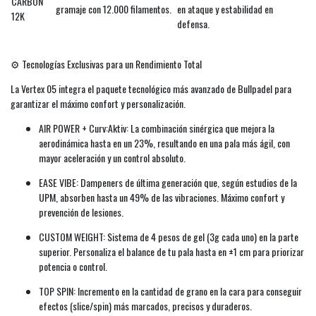
CARBON
gramaje con 12.000 filamentos.
en ataque y estabilidad en
12K
defensa.
⚙️ Tecnologías Exclusivas para un Rendimiento Total
La Vertex 05 integra el paquete tecnológico más avanzado de Bullpadel para
garantizar el máximo confort y personalización.
AIR POWER + Curv:Aktiv: La combinación sinérgica que mejora la
aerodinámica hasta en un 23%, resultando en una pala más ágil, con
mayor aceleración y un control absoluto.
EASE VIBE: Dampeners de última generación que, según estudios de la
UPM, absorben hasta un 49% de las vibraciones. Máximo confort y
prevención de lesiones.
CUSTOM WEIGHT: Sistema de 4 pesos de gel (3g cada uno) en la parte
superior. Personaliza el balance de tu pala hasta en ±1 cm para priorizar
potencia o control.
TOP SPIN: Incremento en la cantidad de grano en la cara para conseguir
efectos (slice/spin) más marcados, precisos y duraderos.