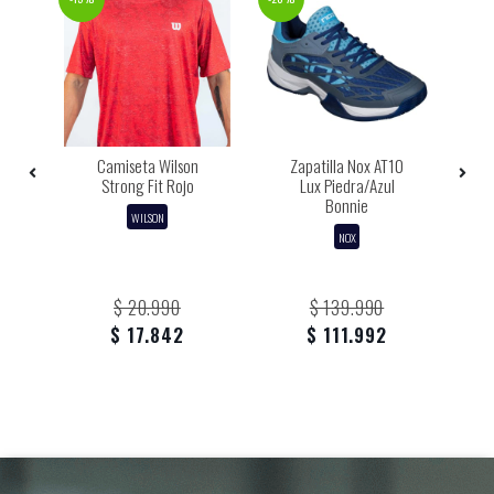
as
Camiseta Wilson
Zapatilla Nox AT10
P
Strong Fit Rojo
Lux Piedra/Azul
+
Bonnie
WILSON
 +
M
NOX
$ 20.990
$ 139.990
$ 17.842
$ 111.992