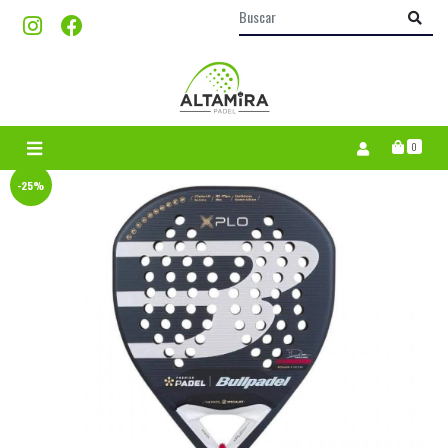
0
-25%