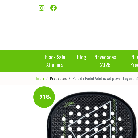
Black Sale
Blog
Novedades
Nu
Altamira
2026
Pro
Inicio
Productos
Pala de Padel Adidas Adipower Legend 3
-20%