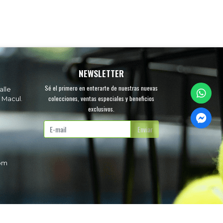
NEWSLETTER
Sé el primero en enterarte de nuestras nuevas
alle
colecciones, ventas especiales y beneficios
 Macul.
exclusivos.
.
Enviar
com