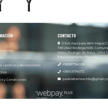
MACIÓN
CONTACTO
(Click Aquí para Abrir Mapa) C
Tiltil 2640 Bodega N3B, Comuna
es somos
Metro Rodrigo de Araya, Línea 5
Estacionamiento Privado
cto
+56987764538
ía cambios y devoluciones
+56933774072
chos
padelaltamirachile@gmail.
os y Condiciones
Padel Altamira © 2026
Creado por
Bsale