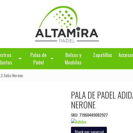
estros
Palas de
Bolsos y
Zapatillas
Acceso
ductos
Pádel
Mochilas
.3 Seba Nerone
PALA DE PADEL ADI
NERONE
SKU: 71960449082927
Stock por sucursal