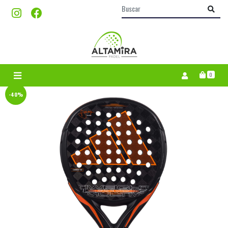
0
-40%