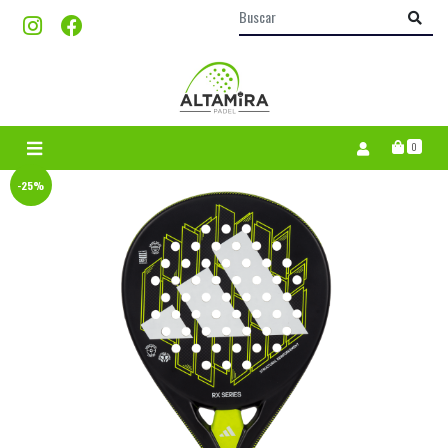
0
-25%