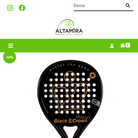
0
-10%