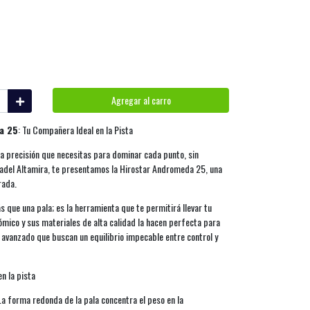
Agregar al carro
a 25
: Tu Compañera Ideal en la Pista
la precisión que necesitas para dominar cada punto, sin
 Padel Altamira, te presentamos la Hirostar Andromeda 25, una
rada.
que una pala; es la herramienta que te permitirá llevar tu
nómico y sus materiales de alta calidad la hacen perfecta para
y avanzado que buscan un equilibrio impecable entre control y
en la pista
a forma redonda de la pala concentra el peso en la