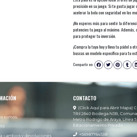
precisión en su juego. Si te gusta jugar
acelerar la bola con seguridad en los m
¡No esperes más para sentir la diferenc
potencies tu juego al máximo. Además, c
para proteger tu inversión.
¡Compra la tuya hoy y lleva tu pádel a o
buscas un modelo específico para tu est
Compartir en:
MACIÓN
CONTACTO
(Click Aquí para Abrir Mapa) C
Tiltil 2640 Bodega N3B, Comuna
es somos
Metro Rodrigo de Araya, Línea 5
Estacionamiento Privado
cto
+56987764538
ía cambios y devoluciones