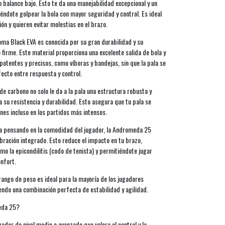
 balance bajo. Esto te da una manejabilidad excepcional y un
ndote golpear la bola con mayor seguridad y control. Es ideal
ón y quieren evitar molestias en el brazo.
ma Black EVA es conocida por su gran durabilidad y su
firme. Este material proporciona una excelente salida de bola y
otentes y precisos, como víboras y bandejas, sin que la pala se
fecto entre respuesta y control.
 carbono no solo le da a la pala una estructura robusta y
 su resistencia y durabilidad. Esto asegura que tu pala se
es incluso en los partidos más intensos.
da pensando en la comodidad del jugador, la Andromeda 25
bración integrado. Esto reduce el impacto en tu brazo,
o la epicondilitis (codo de tenista) y permitiéndote jugar
nfort.
ngo de peso es ideal para la mayoría de los jugadores
endo una combinación perfecta de estabilidad y agilidad.
meda 25?
ugador de nivel medio o avanzado que valora el control y la