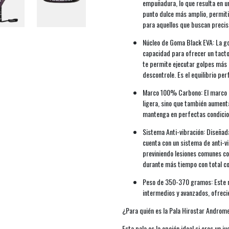
empuñadura, lo que resulta en un
punto dulce más amplio, permitié
para aquellos que buscan precisi
Núcleo de Goma Black EVA: La go
capacidad para ofrecer un tacto 
te permite ejecutar golpes más p
descontrole. Es el equilibrio per
Marco 100% Carbono: El marco de
ligera, sino que también aumenta
mantenga en perfectas condicion
Sistema Anti-vibración: Diseña
cuenta con un sistema de anti-vi
previniendo lesiones comunes com
durante más tiempo con total co
Peso de 350-370 gramos: Este ra
intermedios y avanzados, ofreci
¿Para quién es la Pala Hirostar Andro
Esta pala es la opción ideal si eres un j