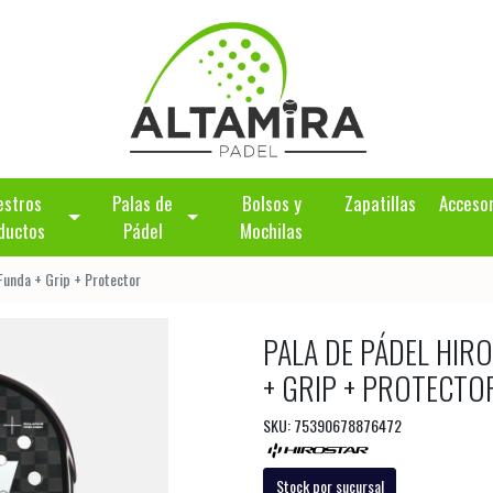
estros
Palas de
Bolsos y
Zapatillas
Acceso
ductos
Pádel
Mochilas
Funda + Grip + Protector
PALA DE PÁDEL HIR
+ GRIP + PROTECTO
SKU: 75390678876472
Stock por sucursal