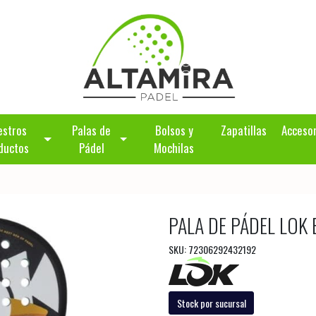
estros
Palas de
Bolsos y
Zapatillas
Acceso
ductos
Pádel
Mochilas
PALA DE PÁDEL LOK
SKU: 72306292432192
Stock por sucursal