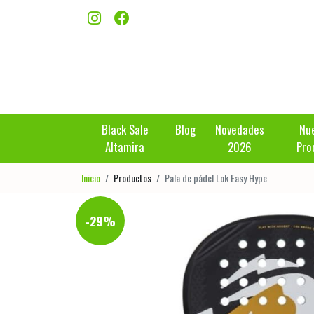
Black Sale
Blog
Novedades
Nu
Altamira
2026
Pro
Inicio
Productos
Pala de pádel Lok Easy Hype
-29%