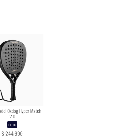
Padel Oxdog Hyper Match
2.0
OXDOG
$ 244.990