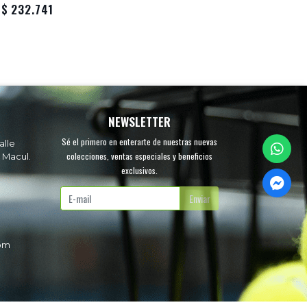
$ 232.741
NEWSLETTER
Sé el primero en enterarte de nuestras nuevas
alle
colecciones, ventas especiales y beneficios
 Macul.
exclusivos.
.
Enviar
com