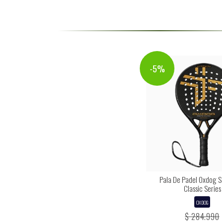
-5%
Pala De Padel Oxdog S
Classic Series
OXDOG
$ 284.990