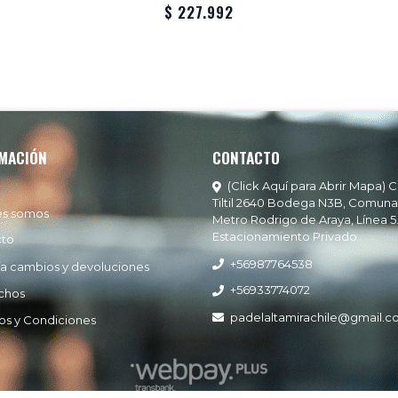
$ 227.992
MACIÓN
CONTACTO
(Click Aquí para Abrir Mapa) C
Tiltil 2640 Bodega N3B, Comuna
es somos
Metro Rodrigo de Araya, Línea 5
Estacionamiento Privado
cto
+56987764538
ía cambios y devoluciones
+56933774072
chos
padelaltamirachile@gmail.
os y Condiciones