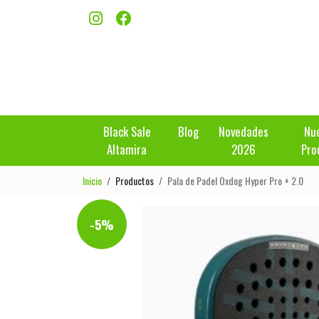
Black Sale
Blog
Novedades
Nu
Altamira
2026
Pro
Inicio
Productos
Pala de Padel Oxdog Hyper Pro + 2.0
-5%