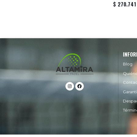
$ 270.741
INFOR
Blog
Quién
Conta
Garant
Despa
Términ