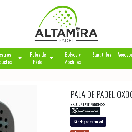
estros
Palas de
Bolsos y
Zapatillas
Acceso
ductos
Pádel
Mochilas
PALA DE PADEL OXD
SKU: 74171114889422
Stock por sucursal