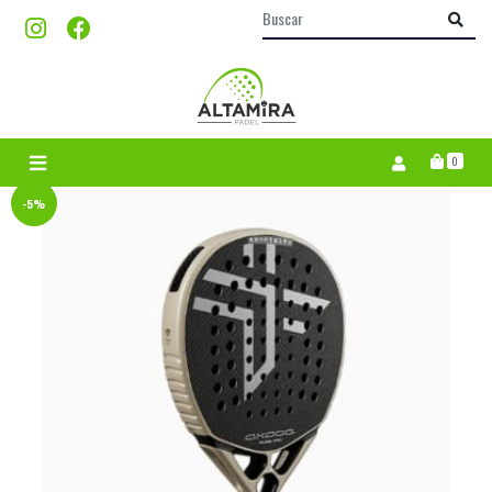
0
-5%