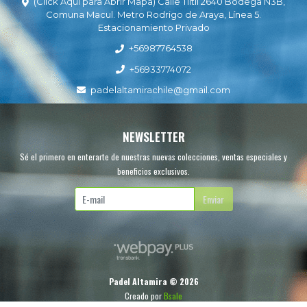
(Click Aquí para Abrir Mapa) Calle Tiltil 2640 Bodega N3B,
Comuna Macul. Metro Rodrigo de Araya, Línea 5.
Estacionamiento Privado
+56987764538
+56933774072
padelaltamirachile@gmail.com
NEWSLETTER
Sé el primero en enterarte de nuestras nuevas colecciones, ventas especiales y
beneficios exclusivos.
Enviar
Padel Altamira © 2026
Creado por
Bsale