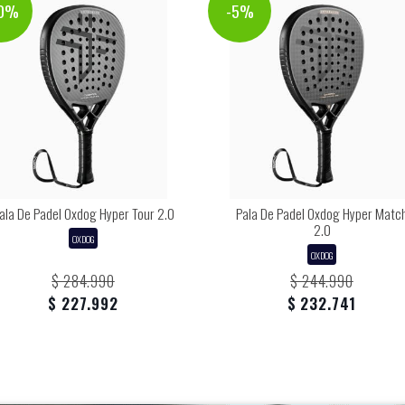
20%
-5%
ala De Padel Oxdog Hyper Tour 2.0
Pala De Padel Oxdog Hyper Matc
2.0
OXDOG
OXDOG
$ 284.990
$ 244.990
$ 227.992
$ 232.741