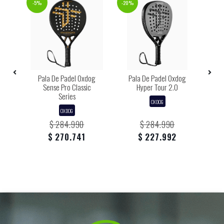
-5%
-20%
-5%
og
Pala De Padel Oxdog
Pala De Padel Oxdog
P
Sense Pro Classic
Hyper Tour 2.0
Series
OXDOG
OXDOG
$ 284.990
$ 284.990
$ 270.741
$ 227.992