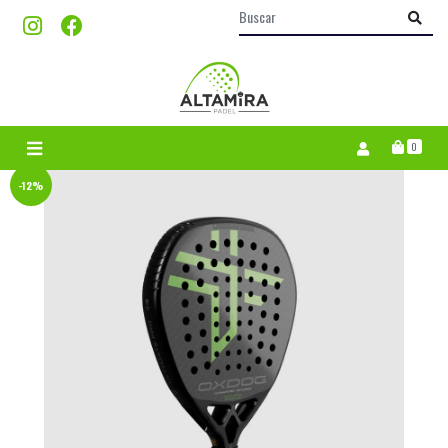
0
-12%