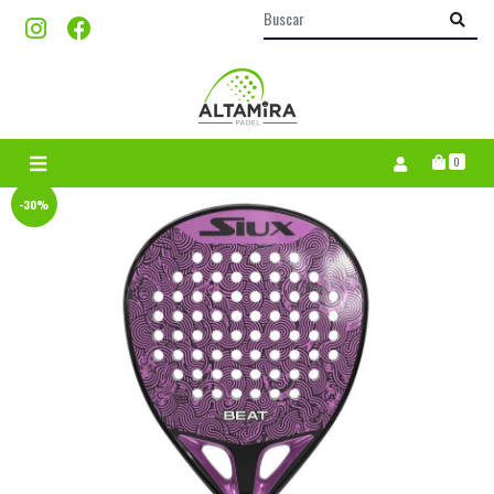
0
-30%