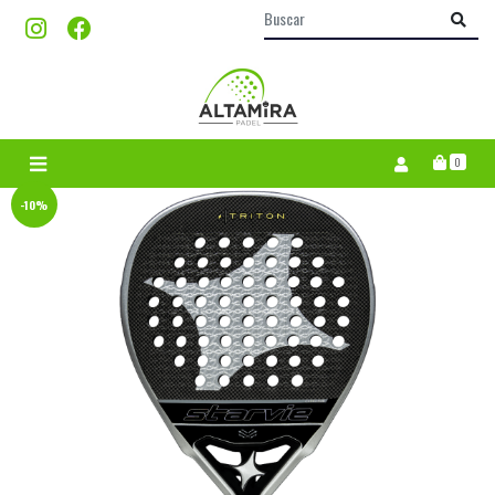
0
-10%