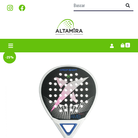
0
-25%