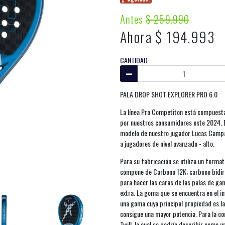
Antes
$ 259.990
Ahora $ 194.993
CANTIDAD
PALA DROP SHOT EXPLORER PRO 6.0
La línea Pro Competiton está compuesta
por nuestros consumidores este 2024. En
modelo de nuestro jugador Lucas Campag
a jugadores de nivel avanzado - alto.
Para su fabricación se utiliza un format
compone de Carbono 12K; carbono bidire
para hacer las caras de las palas de gam
extra. La goma que se encuentra en el i
una goma cuya principal propiedad es la 
consigue una mayor potencia. Para la co
Twill, la cual se podría describir como 