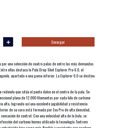
Encargar
 por una selección de cuatro palas de entre las más demandas
tre ellas destaca la Pala Drop Shot Explorer Pro 6.0, el
nolo, apartado a una gama inferior. La Explorer 6.0 se destina
o redondo que sitúa el punto dulce en el centro de la pala. Se
ccional plana de 12.000 filamentos por cada hilo de carbono
a alta, logrando así una excelente jugabilidad y resistencia
nterior de su cara está formada por Eva Pro de alta densidad,
sensación de control. Con una velocidad alta de la bola, se
nfección del carbono hemos utilizado la tecnología Textrem
un entretejido tipo sarga más flexible y resistente que produce