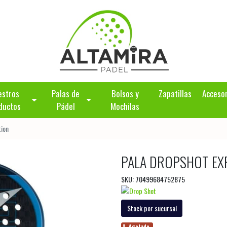
estros
Palas de
Bolsos y
Zapatillas
Acceso
ductos
Pádel
Mochilas
tion
PALA DROPSHOT EX
SKU: 70499684752875
Stock por sucursal
Agotado.