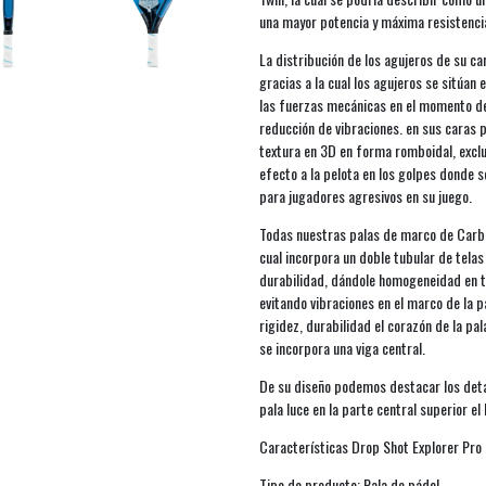
una mayor potencia y máxima resistenci
La distribución de los agujeros de su ca
gracias a la cual los agujeros se sitúan
las fuerzas mecánicas en el momento del
reducción de vibraciones. en sus caras 
textura en 3D en forma romboidal, excl
efecto a la pelota en los golpes donde 
para jugadores agresivos en su juego.
Todas nuestras palas de marco de Carbo
cual incorpora un doble tubular de tel
durabilidad, dándole homogeneidad en t
evitando vibraciones en el marco de la p
rigidez, durabilidad el corazón de la p
se incorpora una viga central.
De su diseño podemos destacar los detal
pala luce en la parte central superior el
Características Drop Shot Explorer Pro 
Tipo de producto: Pala de pádel