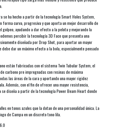
a.
ra se ha hecho a partir de la tecnología Smart Holes System,
 en forma curva, progresiva y que aporta un mejor desarrollo de
 golpeo, ayudando a dar efecto a la pelota y mejorando la
podemos percibir la tecnología 3D Face que presenta una
usivamente diseñada por Drop Shot, para aportar un mayor
se debe dar un máximo efecto a la bola, especialmente pensado
no están fabricadas con el sistema Twin Tubular System, el
as de carbono pre impregnadas con resinas de máxima
odas las áreas de la cara y aportando una mayor rigidez
ala. Además, con el fin de ofrecer una mayor resistencia,
ala se diseña a partir de la tecnología Power Beam Heart donde
les en tonos azules que la dotan de una personalidad única. La
 logo de Campa en un discreto tono lila.
6.0