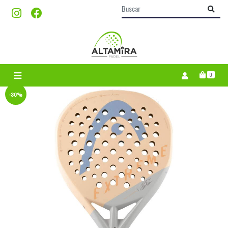
0
-30%