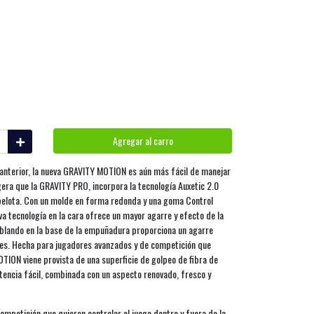
Agregar al carro
 anterior, la nueva GRAVITY MOTION es aún más fácil de manejar
gera que la GRAVITY PRO, incorpora la tecnología Auxetic 2.0
a pelota. Con un molde en forma redonda y una goma Control
va tecnología en la cara ofrece un mayor agarre y efecto de la
 blando en la base de la empuñadura proporciona un agarre
nes. Hecha para jugadores avanzados y de competición que
OTION viene provista de una superficie de golpeo de fibra de
otencia fácil, combinada con un aspecto renovado, fresco y
mpetición que quieren controlar el juego dentro y fuera de la