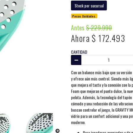
Stock por sucursal
Pocas Unidades.
Antes
$ 229.990
Ahora $ 172.493
CANTIDAD
Con un balance más bajo que su versión
y ofrece aún más control. Siendo más li
que mejora el tacto y la conexión con l
Foam que mejoran el punto dulce, la nue
pelota. Además, la tecnología del tapón
cómodo y una reducción de las vibracio
buscan controlar el juego, la GRAVITY M
vidrio para un confort adicional y una p
moderno.
Para jugadores avanzados y de co