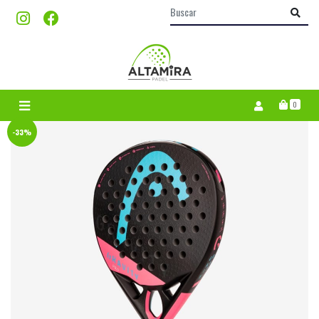
0
-33%